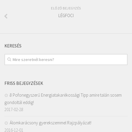
ELŐZŐ BEJEGYZÉS
LÉGFOCI
KERESÉS
FRISS BEJEGYZÉSEK
8 Pofonegyszerű Energiatakarékossági Tipp amire talán sosem
gondoltál eddig!
2017-02-28
Álomkarácsony gyerekszemmel Rajzpályázat!
2016-12-01