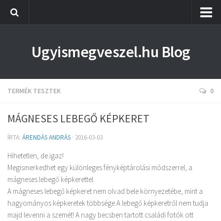
Fogyasztóvédelmi tanácsok
Ugyismegveszel.hu Blog
Termék tesztek
TERMÉK TESZTEK
0
MÁGNESES LEBEGŐ KÉPKERET
ÍRTA:
ÁRENDÁS ANDRÁS
·
2016-03-03
Hihetetlen, de igaz!
Megismerkedhet egy különleges fényképtárolási módszerrel, a
mágneses lebegő képkerettel.
A mágneses lebegő képkeret nem olvad bele környezetébe, mint a
hagyományos képkeretek többsége.A lebegő képkeretről nem tudja
majd levenni a szemét! A nagy becsben tartott családi fotók ott