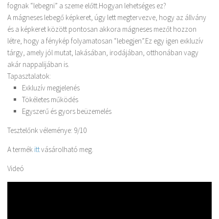
fognak “lebegni” a szeme előtt.Hogyan lehetséges ez?
A mágneses lebegő képkeret, úgy lett megtervezve, hogy az állvány
és a képkeret között pontosan akkora mágneses mezőt hozzon
létre, hogy a fénykép folyamatosan “lebegjen”.Ez egy igen exkluzív
tárgy, amely jól mutat, lakásában, irodájában, otthonában vagy
akár nappalijában is.
Tapasztalatok:
Exkluzív megjelenés
Tökéletes működés
Egyszerű és gyors beüzemelés
Tesztelőnk véleménye: 9/10
A termék
itt
vásárolható meg.
Videó