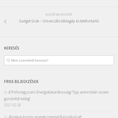
ELŐZŐ BEJEGYZÉS
Gadget Grab – Univerzális táblagép és telefontartó
KERESÉS
FRISS BEJEGYZÉSEK
8 Pofonegyszerű Energiatakarékossági Tipp amire talán sosem
gondoltál eddig!
2017-02-28
Álomkarácsony gyerekszemmel Rajzpályázat!