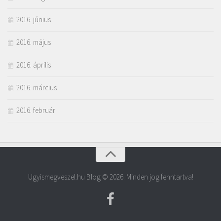
2016. június
2016. május
2016. április
2016. március
2016. február
Ugyismegveszel.hu Blog © 2026. Minden jog fenntartva!