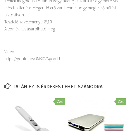
remek megoldás irodában vagy akár éjszakára az ágy mellé.Kis
mérete ellenére elegendő erő van benne, hogy megfelelő hűtést
biztosítson.
Tesztelőnk véleménye: 8\10
A termék
itt
vásárolható meg
Videó:
https://youtu.be/GM3DVAgon-U
TALÁN EZ IS ÉRDEKES LEHET SZÁMODRA
0
0